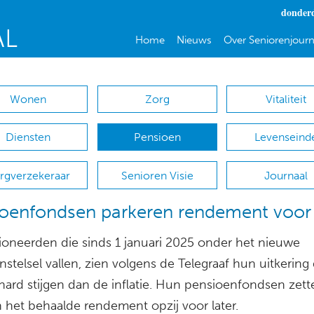
donderd
Home
Nieuws
Over Seniorenjourn
Wonen
Zorg
Vitaliteit
Diensten
Pensioen
Levenseind
rgverzekeraar
Senioren Visie
Journaal
oenfondsen parkeren rendement voor 
oneerden die sinds 1 januari 2025 onder het nieuwe
stelsel vallen, zien volgens de Telegraaf hun uitkering d
hard stijgen dan de inflatie. Hun pensioenfondsen zet
n het behaalde rendement opzij voor later.