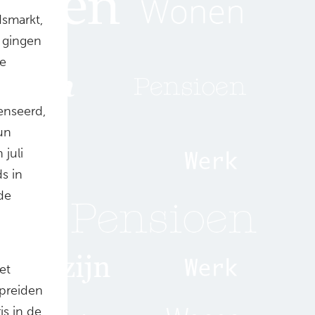
dsmarkt,
n gingen
de
enseerd,
un
 juli
s in
de
et
spreiden
is in de