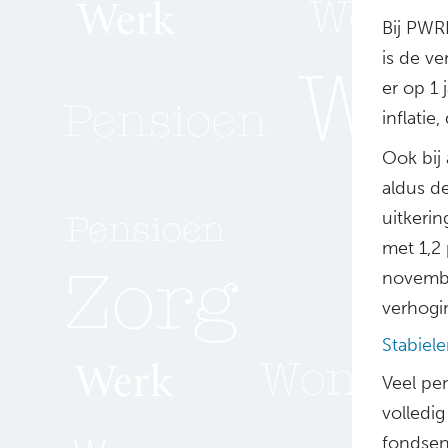
Bij PWR
is de v
er op 1 
inflatie
Ook bij
aldus d
uitkerin
met 1,2 
novembe
verhogin
Stabiele
Veel pe
volledi
fondsen 