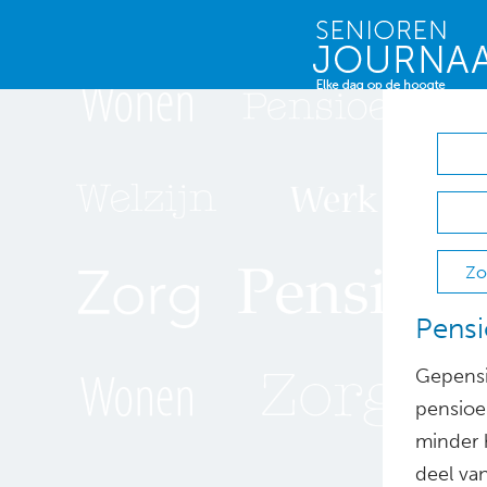
Zo
Pensi
Gepensi
pensioen
minder 
deel va