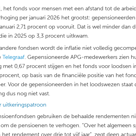
I, het fonds voor mensen met een afstand tot de arbei
erhoging per januari 2026 het grootst: gepensioneerde
januari 2,71 procent op vooruit. Dat is wel minder dan 
, die in 2025 op 3,3 procent uitkwam.
 andere fondsen wordt de inflatie niet volledig gecomp
e
Telegraaf
. Gepensioneerde APG-medewerkers zien h
g met 0,67 procent stijgen en het fonds voor loodsen in
procent, op basis van de financiële positie van het fond
r. Voor de gepensioneerden in het loodswezen staat 
g dus nog niet vast.
r uitkeringspatroon
nsioenfondsen gebruiken de behaalde rendementen ni
g om de pensioenen te verhogen. “Over het algemeen 
het rendement over drie tot vijf jaar”, zegt deen actuar