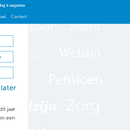
ag 6 augustus
aal
Contact
e
later
it jaar
ten een