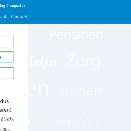
ag 6 augustus
aal
Contact
e
Aldus
eren)
 2026.
lijke