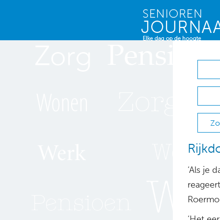
Zo
Rijkd
‘Als je d
reageer
Roermo
‘Het eer