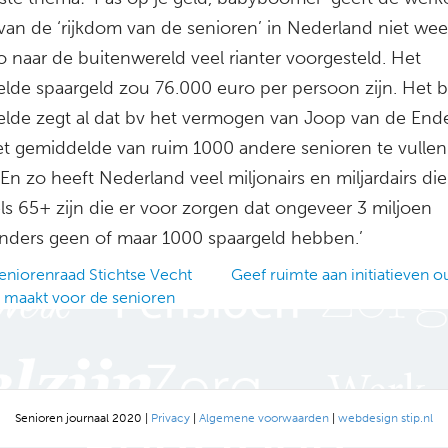
 van de ‘rijkdom van de senioren’ in Nederland niet wee
o naar de buitenwereld veel rianter voorgesteld. Het
lde spaargeld zou 76.000 euro per persoon zijn. Het b
lde zegt al dat bv het vermogen van Joop van de End
et gemiddelde van ruim 1000 andere senioren te vullen 
En zo heeft Nederland veel miljonairs en miljardairs die
ls 65+ zijn die er voor zorgen dat ongeveer 3 miljoen
nders geen of maar 1000 spaargeld hebben.’
niorenraad Stichtse Vecht
Geef ruimte aan initiatieven 
d maakt voor de senioren
ation
Senioren journaal 2020 |
Privacy
|
Algemene voorwaarden
|
webdesign stip.nl