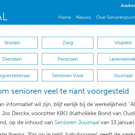
donderd
Home
Nieuws
Over Seniorenjourn
Wonen
Zorg
Vitaliteit
Diensten
Pensioen
Levenseind
rgverzekeraar
Senioren Visie
Journaal
om senioren veel te riant voorgesteld
an informatief wil zijn, blijf eerlijk bij de werkelijkheid.’ 
t Jos Derckx, voorzitter KBO (Katholieke Bond van Oud
nd, op de inhoud van
Senioren Journaal
van 13 januari
ste thema: ‘Pas op je geld, babyboomer’ geeft de werke