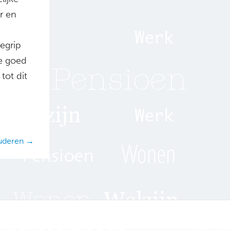
r en
egrip
e goed
tot dit
ouderen →