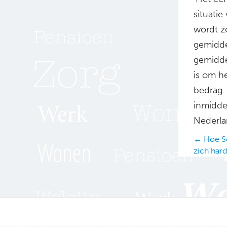
situatie
wordt z
gemidde
gemidde
is om h
bedrag. 
inmidde
Nederla
Posts
← Hoe Se
zich har
navig