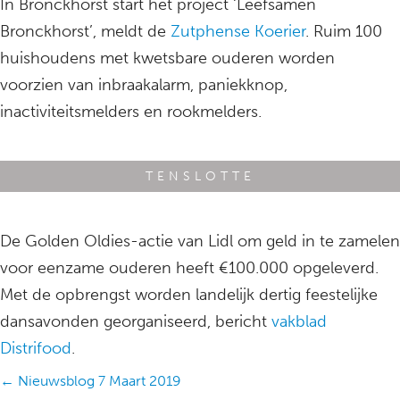
In Bronckhorst start het project ‘Leefsamen
Bronckhorst’, meldt de
Zutphense Koerier
. Ruim 100
huishoudens met kwetsbare ouderen worden
voorzien van inbraakalarm, paniekknop,
inactiviteitsmelders en rookmelders.
TENSLOTTE
De Golden Oldies-actie van Lidl om geld in te zamelen
voor eenzame ouderen heeft €100.000 opgeleverd.
Met de opbrengst worden landelijk dertig feestelijke
dansavonden georganiseerd, bericht
vakblad
Distrifood
.
Posts
← Nieuwsblog 7 Maart 2019