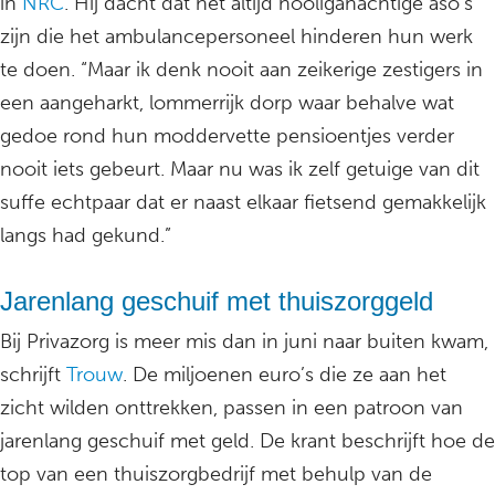
in
NRC
. Hij dacht dat het altijd hooliganachtige aso’s
zijn die het ambulancepersoneel hinderen hun werk
te doen. “Maar ik denk nooit aan zeikerige zestigers in
een aangeharkt, lommerrijk dorp waar behalve wat
gedoe rond hun moddervette pensioentjes verder
nooit iets gebeurt. Maar nu was ik zelf getuige van dit
suffe echtpaar dat er naast elkaar fietsend gemakkelijk
langs had gekund.”
Jarenlang geschuif met thuiszorggeld
Bij Privazorg is meer mis dan in juni naar buiten kwam,
schrijft
Trouw
. De miljoenen euro’s die ze aan het
zicht wilden onttrekken, passen in een patroon van
jarenlang geschuif met geld. De krant beschrijft hoe de
top van een thuiszorgbedrijf met behulp van de