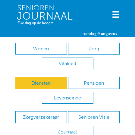
zondag 9 augustus
Wonen
Zorg
Vitaliteit
Diensten
Pensioen
Levenseinde
Zorgverzekeraar
Senioren Visie
Journaal