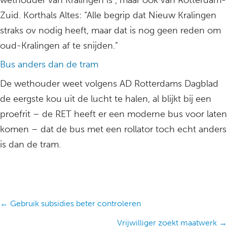
wethouder van Kralingen is , maar ook van Rotterdam-
Zuid. Korthals Altes: “Alle begrip dat Nieuw Kralingen
straks ov nodig heeft, maar dat is nog geen reden om
oud-Kralingen af te snijden.”
Bus anders dan de tram
De wethouder weet volgens AD Rotterdams Dagblad
de eergste kou uit de lucht te halen, al blijkt bij een
proefrit – de RET heeft er een moderne bus voor laten
komen – dat de bus met een rollator toch echt anders
is dan de tram.
Posts
← Gebruik subsidies beter controleren
navigation
Vrijwilliger zoekt maatwerk →