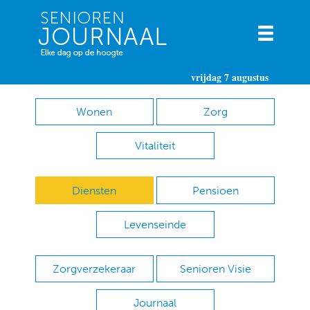
vrijdag 7 augustus
Wonen
Zorg
Vitaliteit
Diensten
Pensioen
Levenseinde
Zorgverzekeraar
Senioren Visie
Journaal