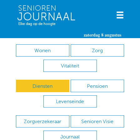
zaterdag 8 augustus
Wonen
Zorg
Vitaliteit
Diensten
Pensioen
Levenseinde
Zorgverzekeraar
Senioren Visie
Journaal