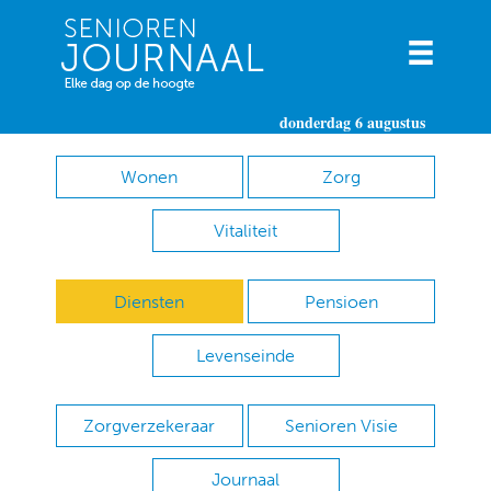
donderdag 6 augustus
Wonen
Zorg
Vitaliteit
Diensten
Pensioen
Levenseinde
Zorgverzekeraar
Senioren Visie
Journaal