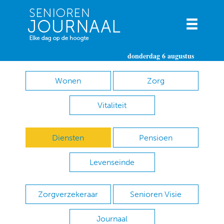
donderdag 6 augustus
Wonen
Zorg
Vitaliteit
Diensten
Pensioen
Levenseinde
Zorgverzekeraar
Senioren Visie
Journaal