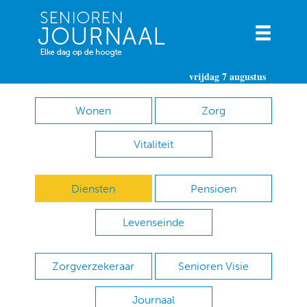
vrijdag 7 augustus
Wonen
Zorg
Vitaliteit
Diensten
Pensioen
Levenseinde
Zorgverzekeraar
Senioren Visie
Journaal