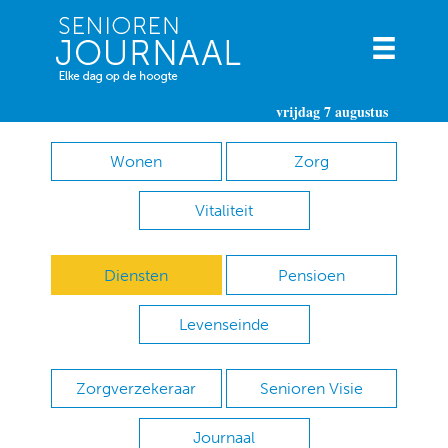
vrijdag 7 augustus
Wonen
Zorg
Vitaliteit
Diensten
Pensioen
Levenseinde
Zorgverzekeraar
Senioren Visie
Journaal