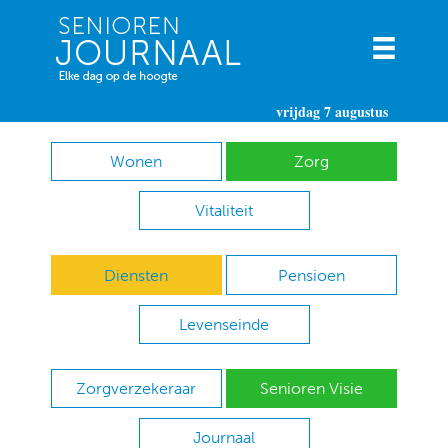
vrijdag 7 augustus
Wonen
Zorg
Vitaliteit
Diensten
Pensioen
Levenseinde
Zorgverzekeraar
Senioren Visie
Journaal