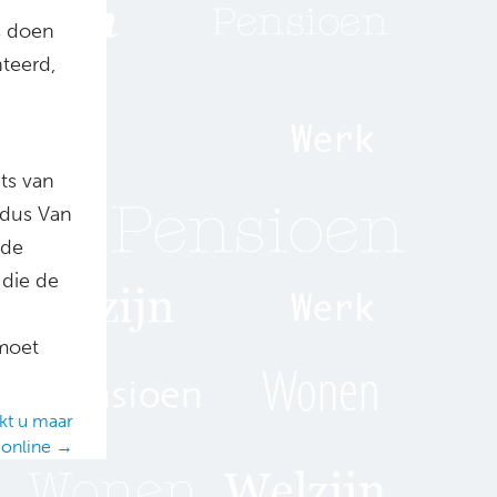
s doen
teerd,
ts van
ldus Van
 de
 die de
 moet
jkt u maar
online →