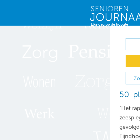
Zo
50-pl
“Het rap
zeespie
gevolgd 
Eijndho