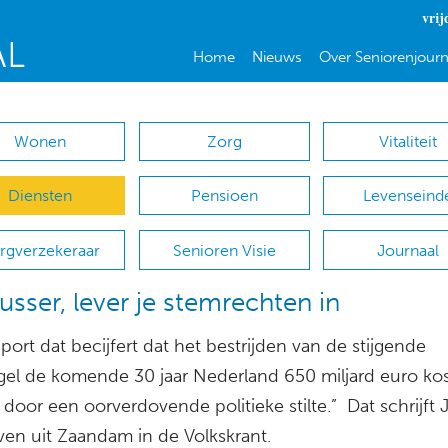
vrij
Home
Nieuws
Over Seniorenjourn
Wonen
Zorg
Vitaliteit
Diensten
Pensioen
Levenseind
rgverzekeraar
Senioren Visie
Journaal
usser, lever je stemrechten in
port dat becijfert dat het bestrijden van de stijgende
gel de komende 30 jaar Nederland 650 miljard euro kost
door een oorverdovende politieke stilte.” Dat schrijft 
ven uit Zaandam in de Volkskrant.