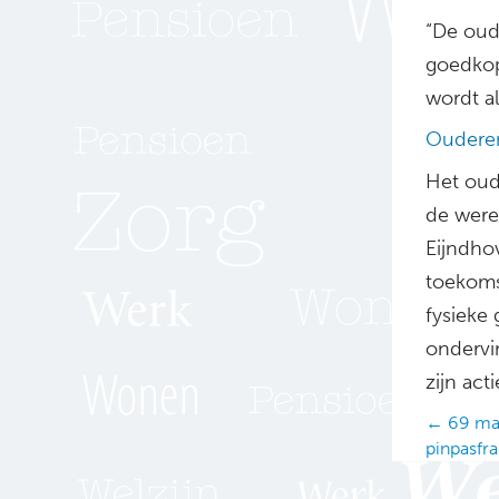
“De oud
goedkop
wordt a
Oudere
Het oud
de were
Eijndho
toekoms
fysieke 
ondervi
zijn act
Posts
← 69 maa
pinpasfr
navig