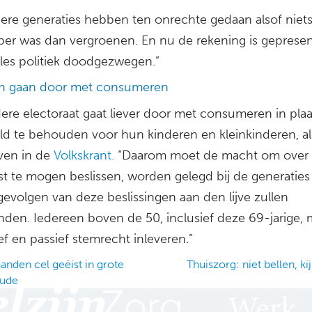
ere generaties hebben ten onrechte gedaan alsof niet
er was dan vergroenen. En nu de rekening is gepresen
lles politiek doodgezwegen.”
n gaan door met consumeren
ere electoraat gaat liever door met consumeren in plaa
ld te behouden voor hun kinderen en kleinkinderen, a
ven in de
Volkskrant.
“Daarom moet de macht om over
t te mogen beslissen, worden gelegd bij de generaties
gevolgen van deze beslissingen aan den lijve zullen
nden. Iedereen boven de 50, inclusief deze 69-jarige,
ief en passief stemrecht inleveren.”
nden cel geëist in grote
Thuiszorg: niet bellen, ki
aude
ation