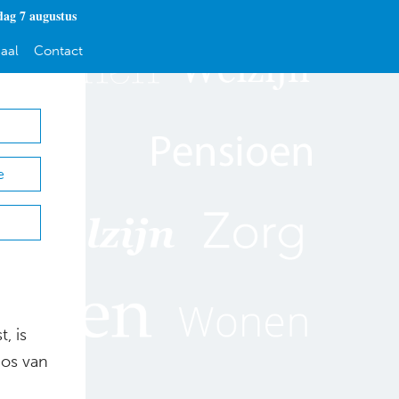
dag 7 augustus
aal
Contact
e
, is
Jos van