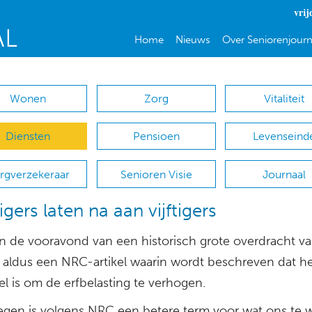
vrij
Home
Nieuws
Over Seniorenjourn
Wonen
Zorg
Vitaliteit
Diensten
Pensioen
Levenseind
rgverzekeraar
Senioren Visie
Journaal
igers laten na aan vijftigers
n de vooravond van een historisch grote overdracht v
, aldus een NRC-artikel waarin wordt beschreven dat he
l is om de erfbelasting te verhogen.
regen is volgens NRC een betere term voor wat ons te