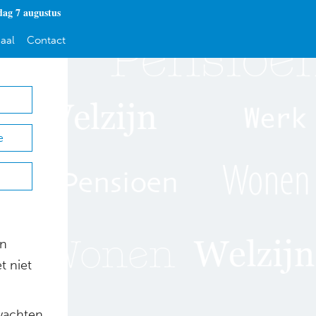
dag 7 augustus
aal
Contact
e
an
t niet
 wachten