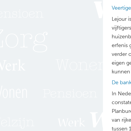
Veertige
Lejour i
vijftige
huizenb
erfenis 
verder o
eigen g
kunnen
De ban
In Neder
constat
Planbure
van rijk
tussen 