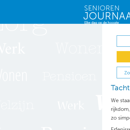
Zo
Tacht
We staa
rijkdom
zo simpe
Erfenis