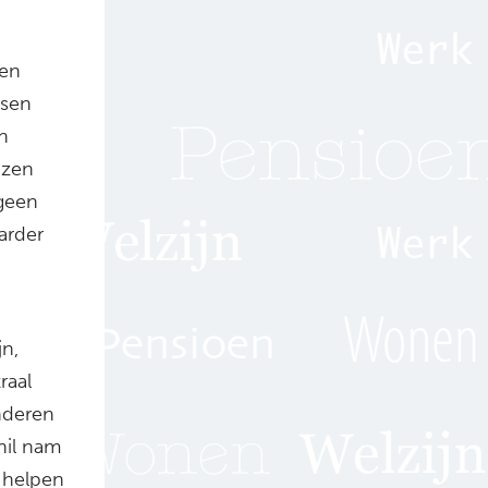
 en
ssen
n
jzen
 geen
arder
jn,
raal
inderen
hil nam
 helpen