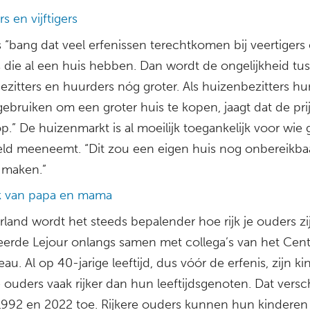
rs en vijftigers
s “bang dat veel erfenissen terechtkomen bij veertigers
rs die al een huis hebben. Dan wordt de ongelijkheid tu
ezitters en huurders nóg groter. Als huizenbezitters hu
gebruiken om een groter huis te kopen, jaagt dat de pri
p.” De huizenmarkt is al moeilijk toegankelijk voor wie
eld meeneemt. “Dit zou een eigen huis nog onbereikba
 maken.”
k van papa en mama
land wordt het steeds bepalender hoe rijk je ouders zi
eerde Lejour onlangs samen met collega’s van het Cent
au. Al op 40-jarige leeftijd, dus vóór de erfenis, zijn k
e ouders vaak rijker dan hun leeftijdsgenoten. Dat versc
1992 en 2022 toe. Rijkere ouders kunnen hun kinderen