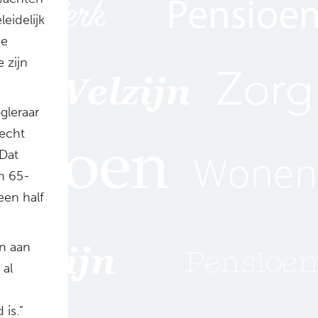
eidelijk
de
 zijn
gleraar
 echt
Dat
n 65-
een half
en aan
 al
 is.”