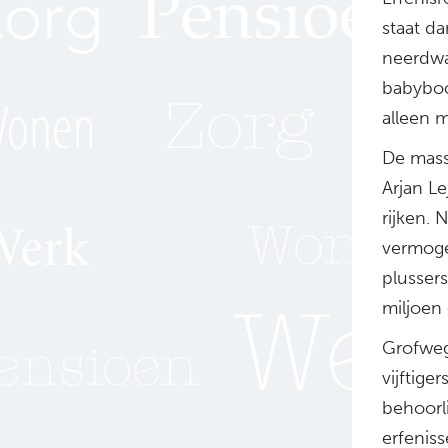
staat da
neerdwa
babyboom
alleen 
De mass
Arjan L
rijken.
vermoge
plusser
miljoen 
Grofweg
vijftige
behoorli
erfeniss