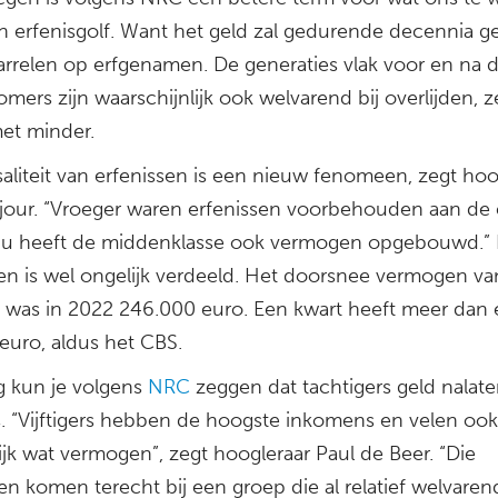
n erfenisgolf. Want het geld zal gedurende decennia gel
rrelen op erfgenamen. De generaties vlak voor en na 
ers zijn waarschijnlijk ook welvarend bij overlijden, ze
met minder.
aliteit van erfenissen is een nieuw fenomeen, zegt hoo
ejour. “Vroeger waren erfenissen voorbehouden aan de
 Nu heeft de middenklasse ook vermogen opgebouwd.” 
n is wel ongelijk verdeeld. Het doorsnee vermogen va
s was in 2022 246.000 euro. Een kwart heeft meer dan 
euro, aldus het CBS.
 kun je volgens
NRC
zeggen dat tachtigers geld nalat
rs. “Vijftigers hebben de hoogste inkomens en velen ook
jk wat vermogen”, zegt hoogleraar Paul de Beer. “Die
en komen terecht bij een groep die al relatief welvarend