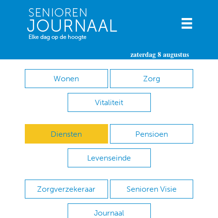
zaterdag 8 augustus
Wonen
Zorg
Vitaliteit
Diensten
Pensioen
Levenseinde
Zorgverzekeraar
Senioren Visie
Journaal