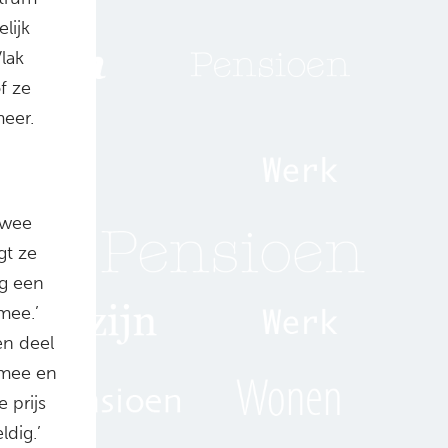
lijk
lak
f ze
meer.
twee
gt ze
jg een
 mee.’
en deel
n mee en
 prijs
ldig.’