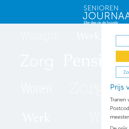
Zo
Prijs
Tranen v
Postcod
meesten
De prijs