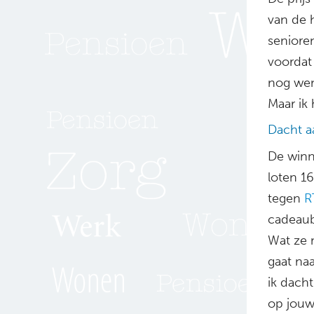
van de h
seniore
voordat
nog wen
Maar ik 
Dacht 
De winn
loten 1
tegen
R
cadeaubo
Wat ze 
gaat naa
ik dacht
op jouw 