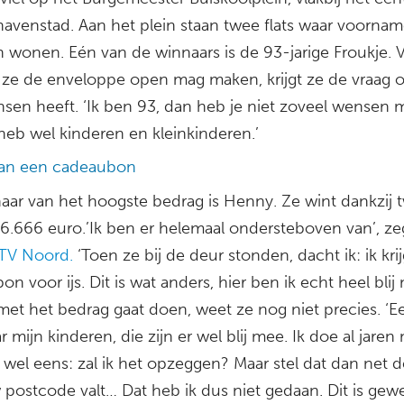
avenstad. Aan het plein staan twee flats waar voorname
n wonen. Eén van de winnaars is de 93-jarige Froukje. V
 ze de enveloppe open mag maken, krijgt ze de vraag o
sen heeft. ‘Ik ben 93, dan heb je niet zoveel wensen 
heb wel kinderen en kleinkinderen.’
aan een cadeaubon
aar van het hoogste bedrag is Henny. Ze wint dankzij 
66.666 euro.’Ik ben er helemaal ondersteboven van’, ze
TV Noord.
‘Toen ze bij de deur stonden, dacht ik: ik kri
n voor ijs. Dit is wat anders, hier ben ik echt heel blij
met het bedrag gaat doen, weet ze nog niet precies. ‘E
r mijn kinderen, die zijn er wel blij mee. Ik doe al jare
 wel eens: zal ik het opzeggen? Maar stel dat dan net de
postcode valt… Dat heb ik dus niet gedaan. Dit is gewe