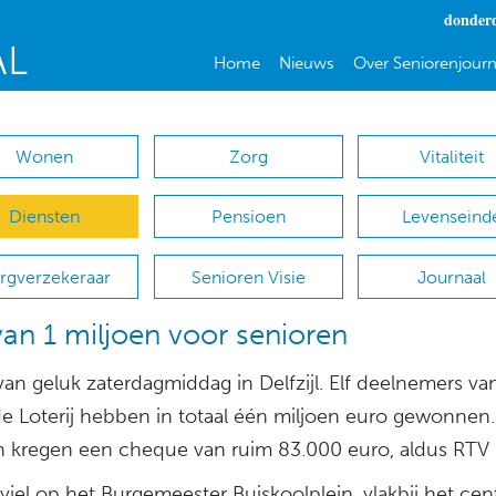
donderd
Home
Nieuws
Over Seniorenjourn
Wonen
Zorg
Vitaliteit
Diensten
Pensioen
Levenseind
rgverzekeraar
Senioren Visie
Journaal
 van 1 miljoen voor senioren
an geluk zaterdagmiddag in Delfzijl. Elf deelnemers va
e Loterij hebben in totaal één miljoen euro gewonnen
 kregen een cheque van ruim 83.000 euro, aldus RTV
 viel op het Burgemeester Buiskoolplein, vlakbij het ce