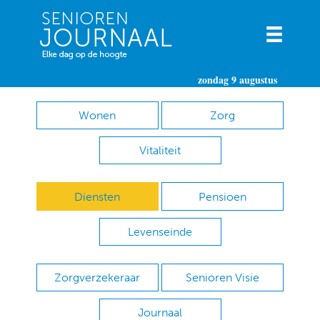
zondag 9 augustus
Wonen
Zorg
Vitaliteit
Diensten
Pensioen
Levenseinde
Zorgverzekeraar
Senioren Visie
Journaal