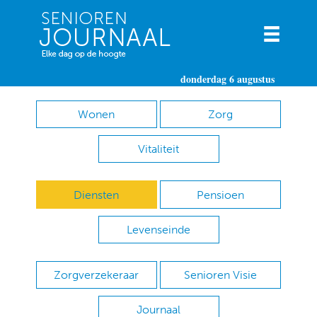
donderdag 6 augustus
Wonen
Zorg
Vitaliteit
Diensten
Pensioen
Levenseinde
Zorgverzekeraar
Senioren Visie
Journaal