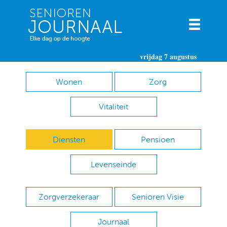
vrijdag 7 augustus
Wonen
Zorg
Vitaliteit
Diensten
Pensioen
Levenseinde
Zorgverzekeraar
Senioren Visie
Journaal