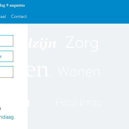
dag 9 augustus
aal
Contact
e
d
m
ndaag.