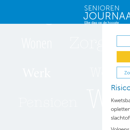
Zo
Risic
Kwetsba
oplette
slachtof
Volgens