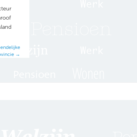
cteur
aroof
sland
endelijke
ovincie →