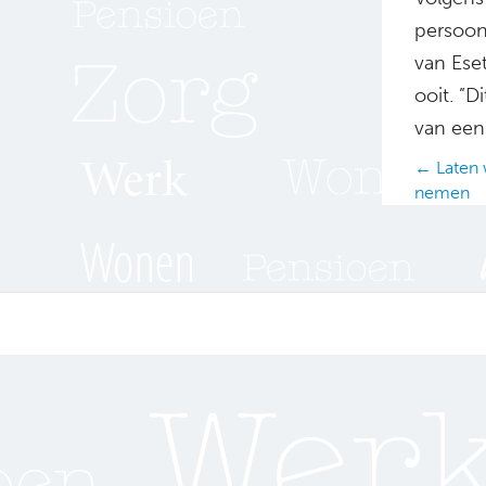
persoon
van Ese
ooit. ”D
van een 
Posts
← Laten 
nemen
navig