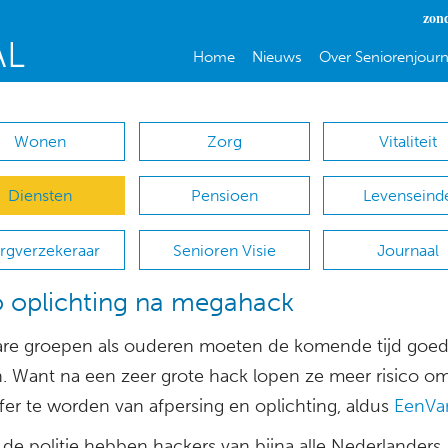
zon
Home
Nieuws
Over Seniorenjourn
Wonen
Zorg
Vitaliteit
Diensten
Pensioen
Levenseind
rgverzekeraar
Senioren Visie
Journaal
o oplichting na megahack
re groepen als ouderen moeten de komende tijd goe
n. Want na een zeer grote hack lopen ze meer risico o
fer te worden van afpersing en oplichting, aldus
EenVa
 de politie hebben hackers van bijna alle Nederlanders