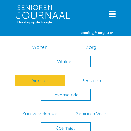
zondag 9 augustus
Wonen
Zorg
Vitaliteit
Diensten
Pensioen
Levenseinde
Zorgverzekeraar
Senioren Visie
Journaal