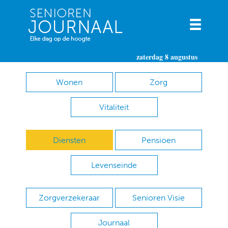
zaterdag 8 augustus
Wonen
Zorg
Vitaliteit
Diensten
Pensioen
Levenseinde
Zorgverzekeraar
Senioren Visie
Journaal