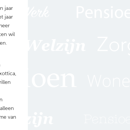
n jaar
t jaar
meer
ten wil
en.
n
xottica,
illen
in
 alleen
ame van