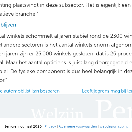
ting plaatsvindt in deze subsector. Het is eigenlijk een
atieve branche.”
blijven
al winkels schommelt al jaren stabiel rond de 2300 wink
el andere sectoren is het aantal winkels enorm afgeno
n jaren zijn er 25.000 winkels gesloten, dat is 25 proc
al. Maar het aantal opticiens is juist lang doorgegroeid 
biel. De fysieke component is dus heel belangrijk in de
r.”
 automobilist kan besparen
Leeftijdgrens mag bij l
ation
Senioren journaal 2020 |
Privacy
|
Algemene voorwaarden
|
webdesign stip.nl