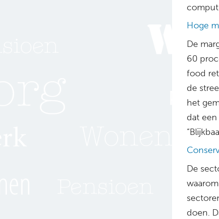
comput
Hoge m
De marg
60 proc
food ret
de stre
het gem
dat een
“Blijkba
Conserv
De sect
waarom e
sectore
doen. D