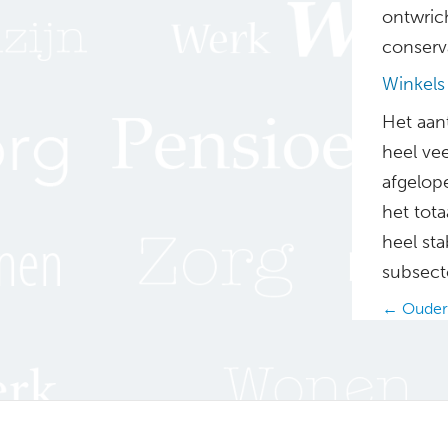
ontwrich
conserv
Winkels 
Het aant
heel ve
afgelope
het tota
heel sta
subsecto
Posts
← Oudere
navig