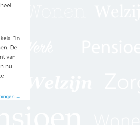
 heel
els. “In
men. De
ent van
en nu
ze
eningen →