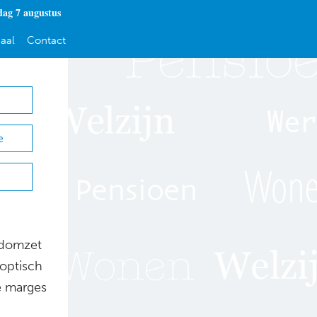
dag 7 augustus
aal
Contact
e
rdomzet
optisch
e marges