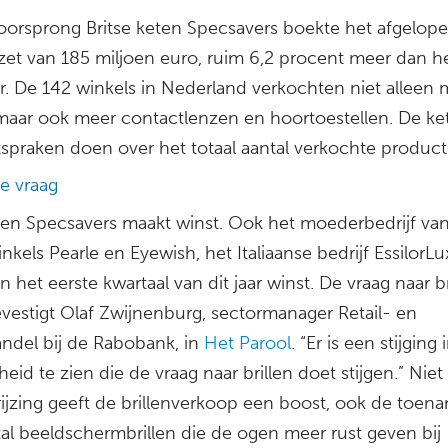
oorsprong Britse keten Specsavers boekte het afgelope
et van 185 miljoen euro, ruim 6,2 procent meer dan he
r. De 142 winkels in Nederland verkochten niet alleen 
, maar ook meer contactlenzen en hoortoestellen. De ke
tspraken doen over het totaal aantal verkochte product
de vraag
leen Specsavers maakt winst. Ook het moederbedrijf va
inkels Pearle en Eyewish, het Italiaanse bedrijf EssilorLu
n het eerste kwartaal van dit jaar winst. De vraag naar br
bevestigt Olaf Zwijnenburg, sectormanager Retail- en
ndel bij de Rabobank, in
Het Parool
. “Er is een stijging 
heid te zien die de vraag naar brillen doet stijgen.” Niet
rijzing geeft de brillenverkoop een boost, ook de toen
tal beeldschermbrillen die de ogen meer rust geven bij