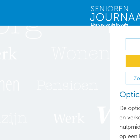
Zo
Optic
De opti
en verk
hulpmid
op een b