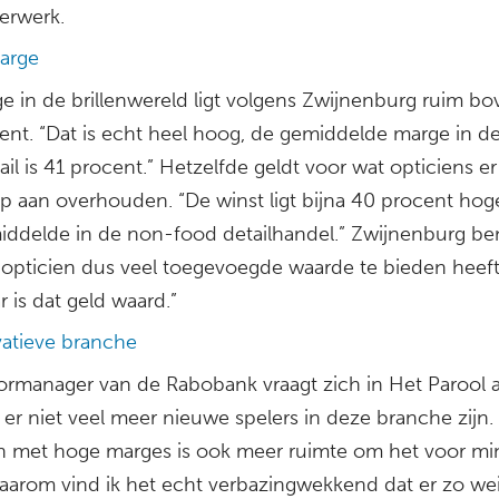
erwerk.
arge
e in de brillenwereld ligt volgens Zwijnenburg ruim b
ent. “Dat is echt heel hoog, de gemiddelde marge in d
ail is 41 procent.” Hetzelfde geldt voor wat opticiens e
ep aan overhouden. “De winst ligt bijna 40 procent hog
iddelde in de non-food detailhandel.” Zwijnenburg be
 opticien dus veel toegevoegde waarde te bieden heeft
ar is dat geld waard.”
atieve branche
ormanager van de Rabobank vraagt zich in Het Parool a
r niet veel meer nieuwe spelers in deze branche zijn. 
n met hoge marges is ook meer ruimte om het voor mi
aarom vind ik het echt verbazingwekkend dat er zo we