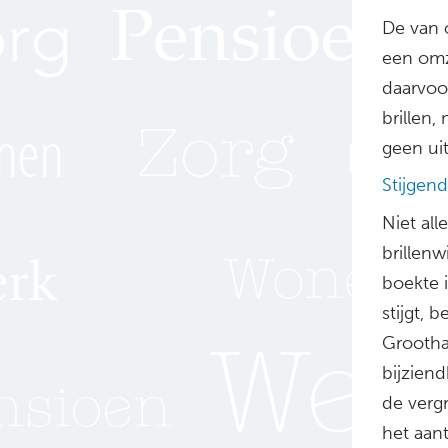
De van 
een omz
daarvoo
brillen
geen ui
Stijgen
Niet al
brillenw
boekte i
stijgt, 
Grootha
bijziend
de verg
het aan