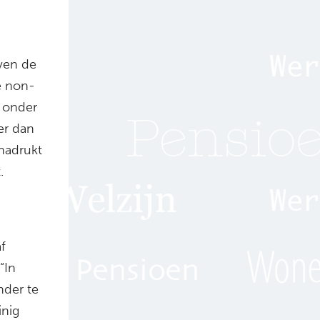
oven de
e non-
r onder
er dan
nadrukt
.
f
“In
nder te
inig