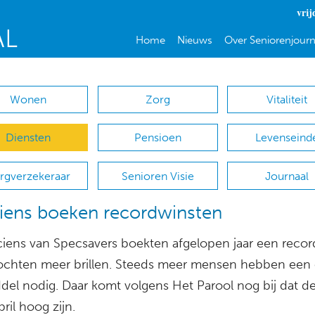
vrij
Home
Nieuws
Over Seniorenjourn
Wonen
Zorg
Vitaliteit
Diensten
Pensioen
Levenseind
rgverzekeraar
Senioren Visie
Journaal
iens boeken recordwinsten
ciens van Specsavers boekten afgelopen jaar een reco
ochten meer brillen. Steeds meer mensen hebben een 
del nodig. Daar komt volgens Het Parool nog bij dat d
ril hoog zijn.