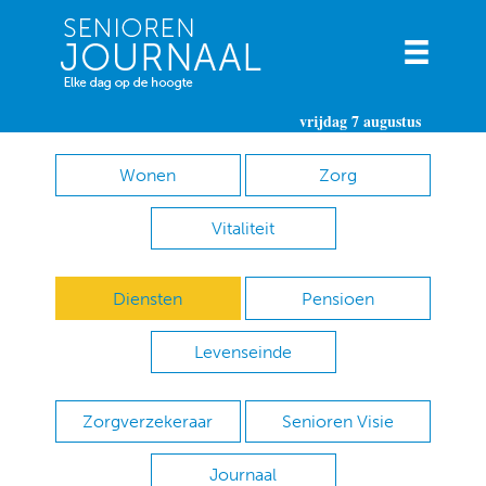
vrijdag 7 augustus
Wonen
Zorg
Vitaliteit
Diensten
Pensioen
Levenseinde
Zorgverzekeraar
Senioren Visie
Journaal