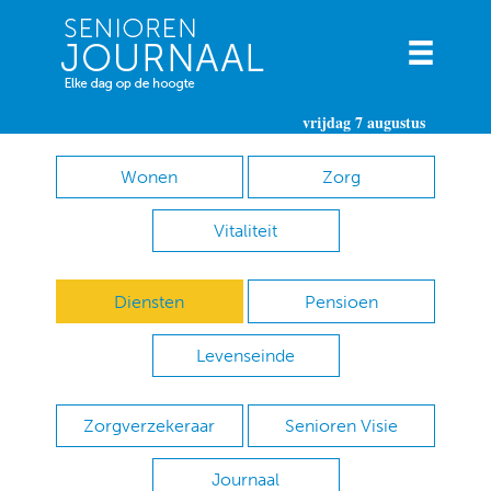
vrijdag 7 augustus
Wonen
Zorg
Vitaliteit
Diensten
Pensioen
Levenseinde
Zorgverzekeraar
Senioren Visie
Journaal