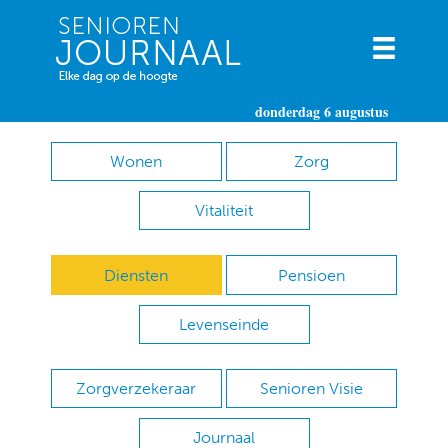
donderdag 6 augustus
Wonen
Zorg
Vitaliteit
Diensten
Pensioen
Levenseinde
Zorgverzekeraar
Senioren Visie
Journaal