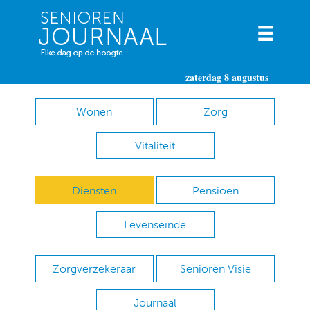
zaterdag 8 augustus
Wonen
Zorg
Vitaliteit
Diensten
Pensioen
Levenseinde
Zorgverzekeraar
Senioren Visie
Journaal