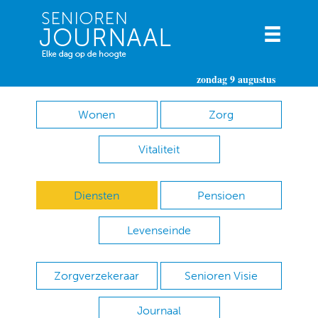
zondag 9 augustus
Wonen
Zorg
Vitaliteit
Diensten
Pensioen
Levenseinde
Zorgverzekeraar
Senioren Visie
Journaal