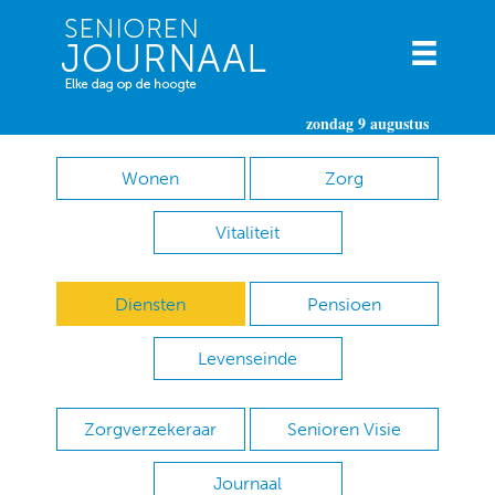
zondag 9 augustus
Wonen
Zorg
Vitaliteit
Diensten
Pensioen
Levenseinde
Zorgverzekeraar
Senioren Visie
Journaal