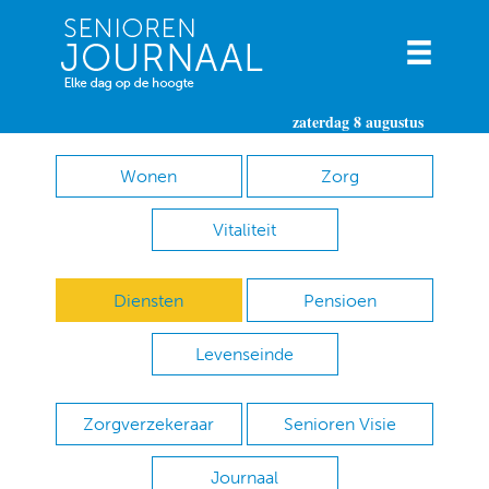
zaterdag 8 augustus
Wonen
Zorg
Vitaliteit
Diensten
Pensioen
Levenseinde
Zorgverzekeraar
Senioren Visie
Journaal