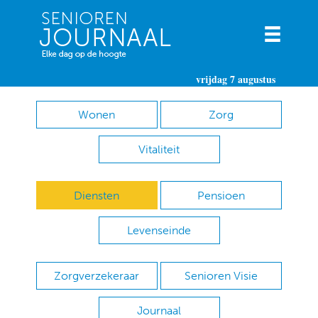
vrijdag 7 augustus
Wonen
Zorg
Vitaliteit
Diensten
Pensioen
Levenseinde
Zorgverzekeraar
Senioren Visie
Journaal