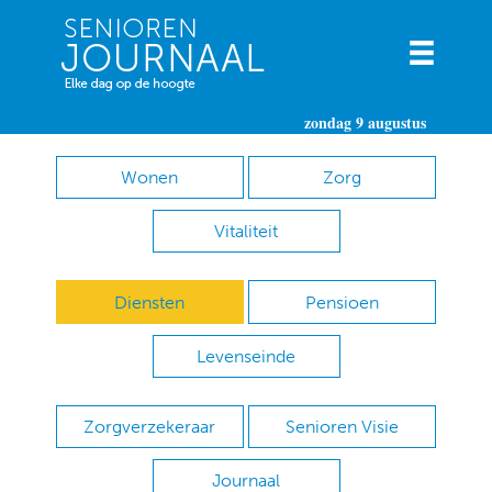
zondag 9 augustus
Wonen
Zorg
Vitaliteit
Diensten
Pensioen
Levenseinde
Zorgverzekeraar
Senioren Visie
Journaal