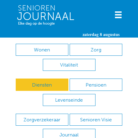
zaterdag 8 augustus
Wonen
Zorg
Vitaliteit
Diensten
Pensioen
Levenseinde
Zorgverzekeraar
Senioren Visie
Journaal