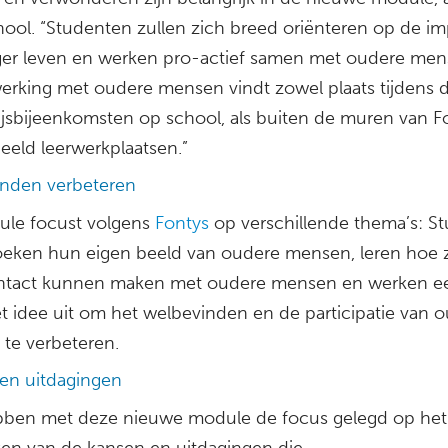
ool. “Studenten zullen zich breed oriënteren op de im
ger leven en werken pro-actief samen met oudere men
rking met oudere mensen vindt zowel plaats tijdens 
jsbijeenkomsten op school, als buiten de muren van Fo
eeld leerwerkplaatsen.”
nden verbeteren
le focust volgens
Fontys
op verschillende thema’s: S
eken hun eigen beeld van oudere mensen, leren hoe z
ntact kunnen maken met oudere mensen en werken e
t idee uit om het welbevinden en de participatie van 
te verbeteren.
en uitdagingen
ben met deze nieuwe module de focus gelegd op het
en van de kansen en uitdagingen die