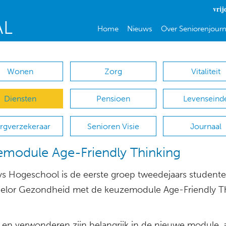
vrij
Home
Nieuws
Over Seniorenjourn
Wonen
Zorg
Vitaliteit
Diensten
Pensioen
Levenseind
rgverzekeraar
Senioren Visie
Journaal
module Age-Friendly Thinking
tys Hogeschool is de eerste groep tweedejaars student
elor Gezondheid met de keuzemodule Age-Friendly T
 en verwonderen zijn belangrijk in de nieuwe module, 