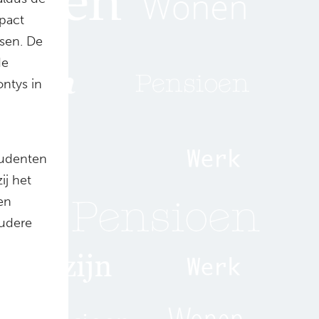
pact
sen. De
de
ntys in
tudenten
ij het
en
oudere