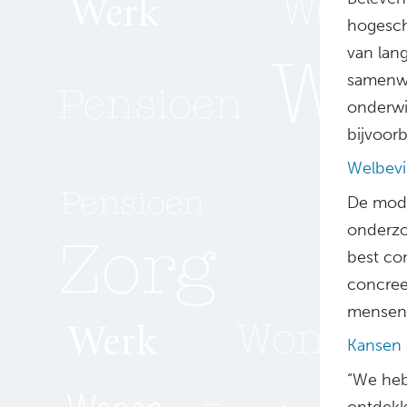
hogesch
van lan
samenwe
onderwi
bijvoorb
Welbevi
De modu
onderzo
best co
concree
mensen 
Kansen 
“We heb
ontdekk