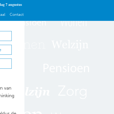
dag 7 augustus
aal
Contact
e
en van
hinking
aldus de