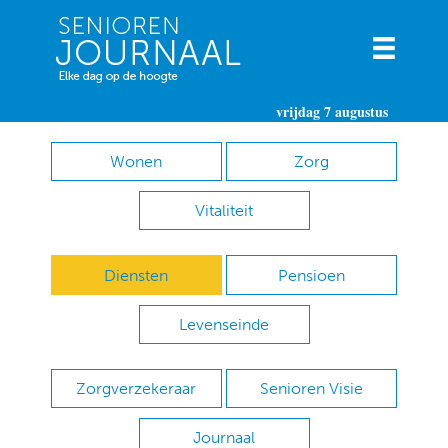
vrijdag 7 augustus
Wonen
Zorg
Vitaliteit
Diensten
Pensioen
Levenseinde
Zorgverzekeraar
Senioren Visie
Journaal