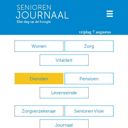
vrijdag 7 augustus
Wonen
Zorg
Vitaliteit
Diensten
Pensioen
Levenseinde
Zorgverzekeraar
Senioren Visie
Journaal