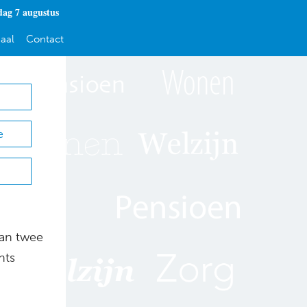
dag 7 augustus
aal
Contact
e
aan twee
nts