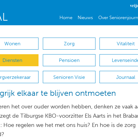
vrij
Home
Nieuws
Over Seniorenjourn
Wonen
Zorg
Vitaliteit
Diensten
Pensioen
Levenseind
rgverzekeraar
Senioren Visie
Journaal
grijk elkaar te blijven ontmoeten
eren het over ouder worden hebben, denken ze vaak 
zegt de Tilburgse KBO-voorzitter Els Aarts in het Braba
: Hoe regelen we het met ons huis? En hoe is de zorg
d?