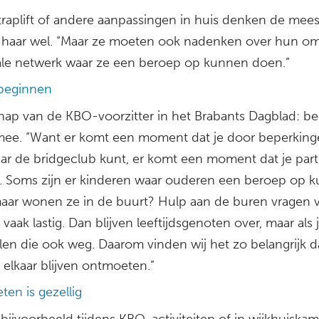
traplift of andere aanpassingen in huis denken de mee
 haar wel. “Maar ze moeten ook nadenken over hun o
ale netwerk waar ze een beroep op kunnen doen.”
 beginnen
ap van de KBO-voorzitter in het Brabants Dagblad: be
 mee. “Want er komt een moment dat je door beperking
ar de bridgeclub kunt, er komt een moment dat je par
dt. Soms zijn er kinderen waar ouderen een beroep op 
aar wonen ze in de buurt? Hulp aan de buren vragen 
aak lastig. Dan blijven leeftijdsgenoten over, maar als j
len die ook weg. Daarom vinden wij het zo belangrijk d
elkaar blijven ontmoeten.”
en is gezellig
bijvoorbeeld tijdens KBO-activiteiten of in wijkhuiskam