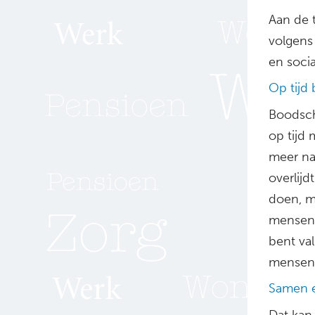
Aan de 
volgens
en soci
Op tijd
Boodsch
op tijd
meer na
overlij
doen, m
mensen v
bent val
mensen 
Samen et
Dat kan 