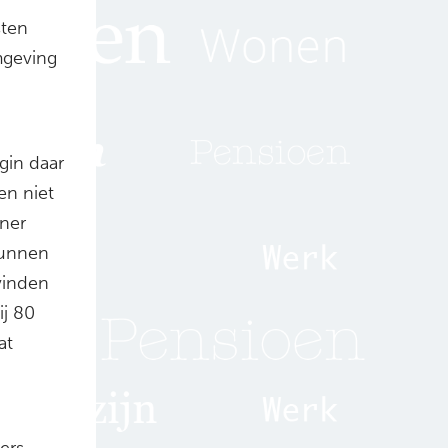
sten
mgeving
gin daar
en niet
tner
kunnen
vinden
ij 80
at
ers,