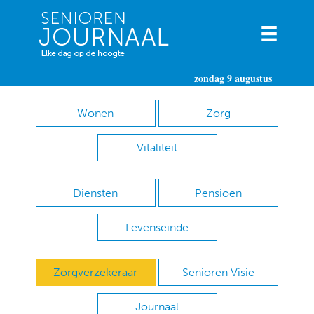
zondag 9 augustus
Wonen
Zorg
Vitaliteit
Diensten
Pensioen
Levenseinde
Zorgverzekeraar
Senioren Visie
Journaal