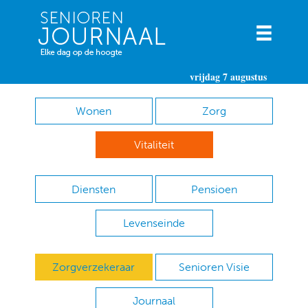
vrijdag 7 augustus
Wonen
Zorg
Vitaliteit
Diensten
Pensioen
Levenseinde
Zorgverzekeraar
Senioren Visie
Journaal