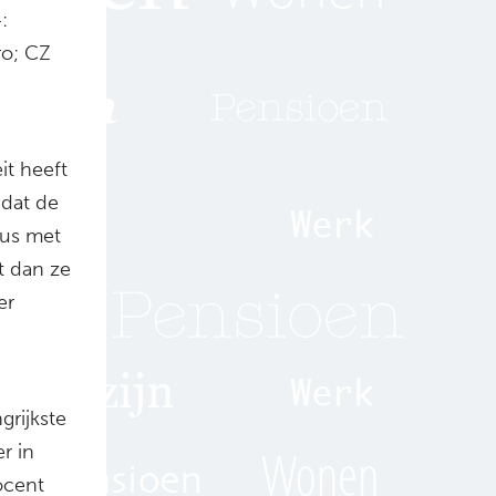
:
ro; CZ
t heeft
 dat de
Dus met
t dan ze
er
rijkste
r in
ocent