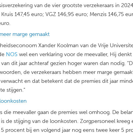
isverzekering van de vier grootste verzekeraars in 2024
n Kruis 147,45 euro; VGZ 146,95 euro; Menzis 146,75 eu
euro.
r meer marge gemaakt
eidseconoom Xander Koolman van de Vrije Universitei
 de
NOS
wel een verklaring voor de meevaller, Hij denkt
 van dit jaar achteraf gezien hoger waren dan nodig. “
woorden, de verzekeraars hebben meer marge gemaak
verwacht en dat betekent dat de premies dit jaar mind
e stijgen.”
 loonkosten
 die meevaller gaan de premies wel omhoog. De belang
is de stijging van de loonkosten. Zorgpersoneel kreeg e
 5 procent bij en volgend jaar nog eens twee keer 5 pr