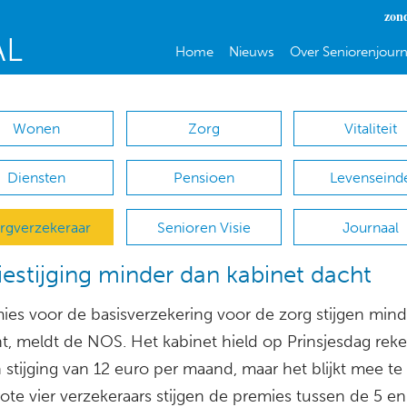
zon
Home
Nieuws
Over Seniorenjourn
Wonen
Zorg
Vitaliteit
Diensten
Pensioen
Levenseind
rgverzekeraar
Senioren Visie
Journaal
estijging minder dan kabinet dacht
ies voor de basisverzekering voor de zorg stijgen min
t, meldt de NOS. Het kabinet hield op Prinsjesdag rek
stijging van 12 euro per maand, maar het blijkt mee te 
rote vier verzekeraars stijgen de premies tussen de 5 e