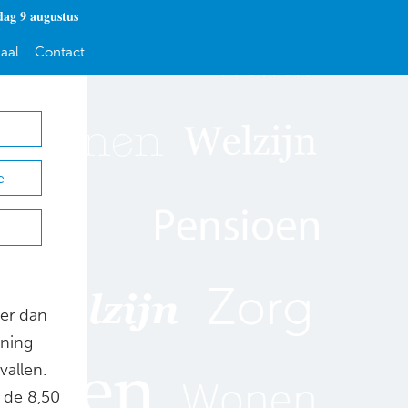
dag 9 augustus
aal
Contact
e
der dan
ening
vallen.
n de 8,50