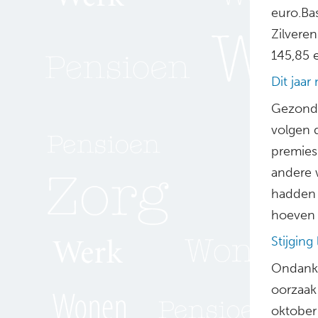
euro.Bas
Zilvere
145,85 
Dit jaa
Gezondh
volgen
premies
andere 
hadden 
hoeven t
Stijging
Ondanks
oorzaak 
oktober