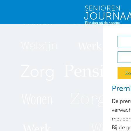
Zo
Premi
De prem
verwach
met een 
Bij de g