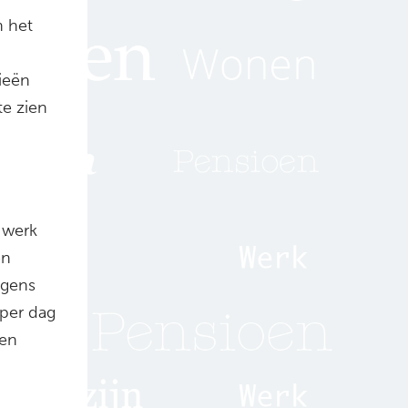
n het
ieën
te zien
 werk
en
lgens
 per dag
jen