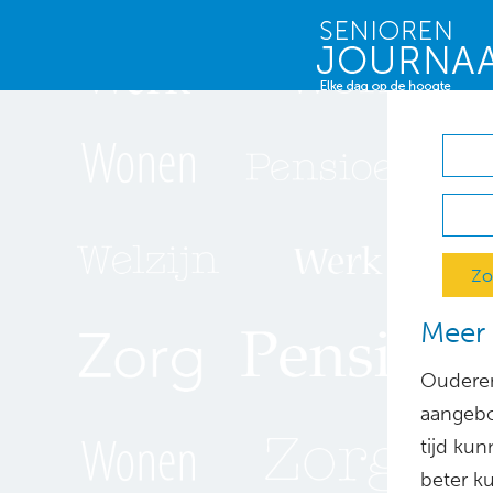
Zo
Meer 
Ouderen
aangebo
tijd ku
beter k