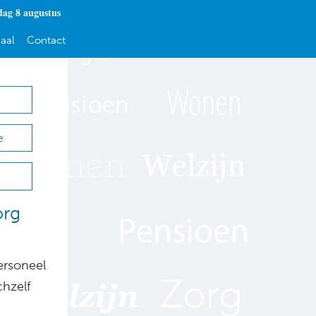
dag 8 augustus
aal
Contact
e
org
ersoneel
chzelf