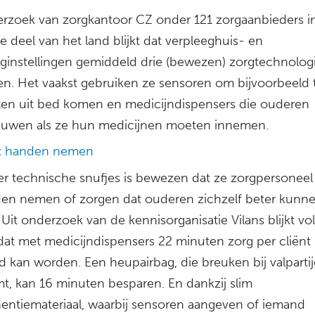
erzoek van zorgkantoor CZ onder 121 zorgaanbieders i
ke deel van het land blijkt dat verpleeghuis- en
rginstellingen gemiddeld drie (bewezen) zorgtechnolog
en. Het vaakst gebruiken ze sensoren om bijvoorbeeld 
nten uit bed komen en medicijndispensers die ouderen
uwen als ze hun medicijnen moeten innemen.
it handen nemen
r technische snufjes is bewezen dat ze zorgpersoneel
den nemen of zorgen dat ouderen zichzelf beter kunn
Uit onderzoek van de kennisorganisatie Vilans blijkt vo
at met medicijndispensers 22 minuten zorg per cliënt
d kan worden. Een heupairbag, die breuken bij valparti
t, kan 16 minuten besparen. En dankzij slim
nentiemateriaal, waarbij sensoren aangeven of iemand