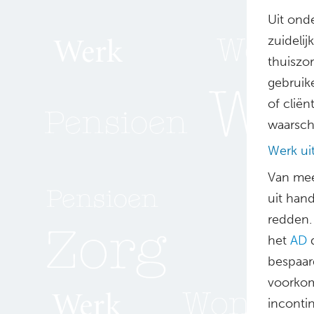
Uit ond
zuidelij
thuiszo
gebruik
of clië
waarsch
Werk u
Van mee
uit han
redden. 
het
AD
d
bespaar
voorkom
inconti