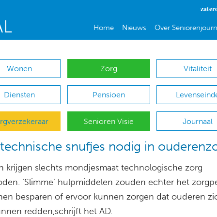
zater
Home
Nieuws
Over Seniorenjourn
Wonen
Zorg
Vitaliteit
Diensten
Pensioen
Levenseind
rgverzekeraar
Senioren Visie
Journaal
technische snufjes nodig in ouderenz
 krijgen slechts mondjesmaat technologische zorg
den. ‘Slimme’ hulpmiddelen zouden echter het zorgp
nnen besparen of ervoor kunnen zorgen dat ouderen zi
unnen redden,schrijft het AD.