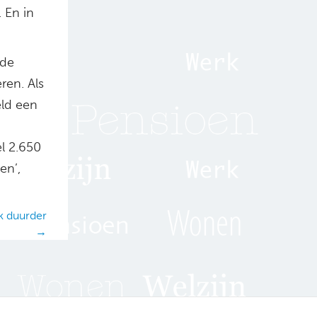
 En in
 de
ren. Als
eld een
l 2.650
en’,
k duurder
→