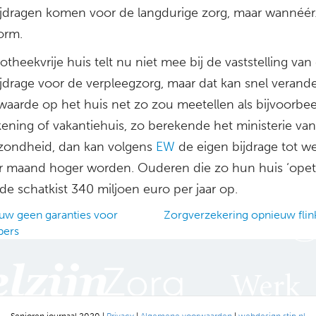
ijdragen komen voor de langdurige zorg, maar wannéér.
orm.
theekvrije huis telt nu niet mee bij de vaststelling van
jdrage voor de verpleegzorg, maar dat kan snel verande
waarde op het huis net zo zou meetellen als bijvoorbe
kening of vakantiehuis, zo berekende het ministerie van
zondheid, dan kan volgens
EW
de eigen bijdrage tot we
r maand hoger worden. Ouderen die zo hun huis ‘opet
de schatkist 340 miljoen euro per jaar op.
w geen garanties voor
Zorgverzekering opnieuw flin
pers
ation
Senioren journaal 2020 |
Privacy
|
Algemene voorwaarden
|
webdesign stip.nl