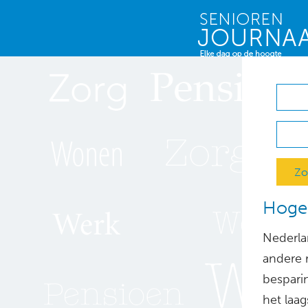
Zo
Hoger
Nederla
andere r
besparin
het laag