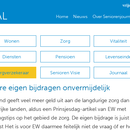
vrij
Home
Nieuws
Over Seniorenjourn
Wonen
Zorg
Vitaliteit
Diensten
Pensioen
Levenseind
rgverzekeraar
Senioren Visie
Journaal
e eigen bijdragen onvermijdelijk
nd geeft veel meer geld uit aan de langdurige zorg dan
ijke landen, aldus een Prinsjesdag-artikel van EW met
gstips op het gebied de zorg. De eigen bijdrage is juis
st Het is voor EW daarmee feitelijk niet de vraag óf er 