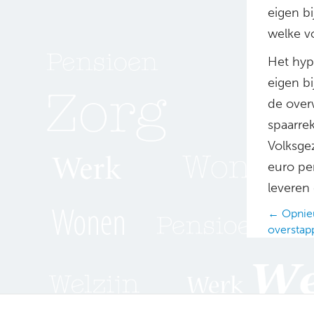
eigen b
welke v
Het hypo
eigen bi
de over
spaarre
Volksge
euro pe
leveren 
Posts
← Opnieu
overstap
navig