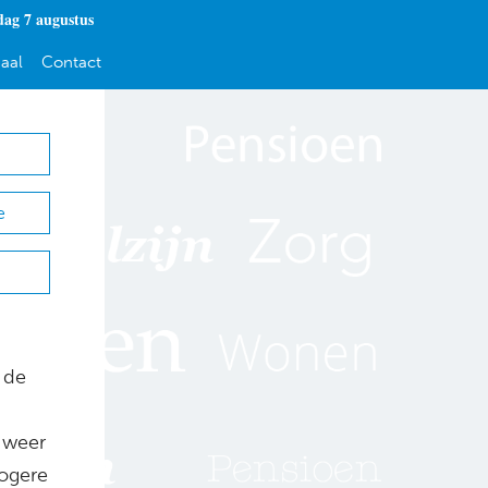
dag 7 augustus
aal
Contact
e
 de
t weer
hogere