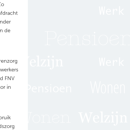
Zo
afdracht
inder
in de
renzorg
ewerkers
nd FNV
or in
bruik
dszorg