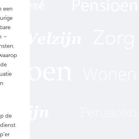
n een
urige
sbare
n –
nsten.
 waarop
 de
uatie
an
op de
dienst
p’er