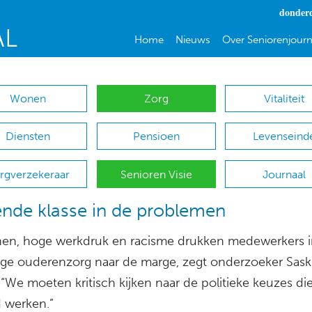
donderd
Home
Nieuws
Over Seniorenjourn
Wonen
Zorg
Vitaliteit
Diensten
Pensioen
Levenseind
rgverzekeraar
Senioren Visie
Journaal
nde klasse in de problemen
nen, hoge werkdruk en racisme drukken medewerkers i
ige ouderenzorg naar de marge, zegt onderzoeker Saski
“We moeten kritisch kijken naar de politieke keuzes die 
 werken.”