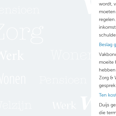
wordt, v
moeten 
regelen.
inkomst
schulde
Beslag g
Vakbond
moeite 
hebben 
Zorg & 
gesprek 
Ten kos
Duijs ge
die ter