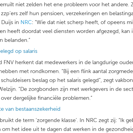
erruilt niet zelden het ene probleem voor het andere. 
zzp’ers zelf hun pensioen, verzekeringen en belasting
 Duijs in
NRC
: “Wie dat niet scherp heeft, of opeens m
en heeft doordat veel diensten worden afgezegd, kan 
n belanden.”
elegd op salaris
 FNV herkent dat medewerkers in de langdurige oude
hebben met rondkomen. “Bij een flink aantal zorgmed
schuldeisers beslag op het salaris gelegd”, zegt vakbo
Welzijn. “De zorgbonden zijn met werkgevers in de sect
over dergelijke financiële problemen.”
te van bestaanszekerheid
bruikt de term ‘zorgende klasse’. In NRC zegt zij: “Ik ge
m om het idee uit te dagen dat werken in de gezondhei