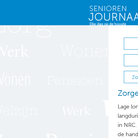
Zo
Zorge
Lage lo
langdur
in NRC. 
de hand