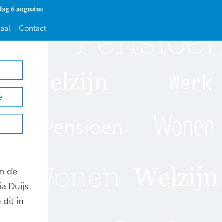
ag 6 augustus
aal
Contact
e
n de
a Duijs
dit in