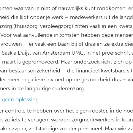
omen waarvan je niet of nauwelijks kunt rondkomen, e
eid die lijdt onder je werk – medewerkers uit de langd
zorg (thuiszorg, verpleegzorg) zitten vaak in een kwet
e. Voor wat aanvullende inkomsten hebben deze mense
vrouwen – er vaak een baan bij of draaien ze extra die
t Saskia Duijs, van Amsterdam UMC, in het proefschrift
7 maart is gepromoveerd. Haar onderzoek richt zich op
van bestaansonzekerheid – die financieel kwetsbare sit
er meer negatieve invloed op de gezondheid dus – v
ers in de langdurige ouderenzorg.
 geen oplossing
 controle te hebben over het eigen rooster, in de ho
k zo iets te verlagen, worden zorgmedewerkers in loon
aker zzp’er, zelfstandige zonder personeel. Maar wie zz