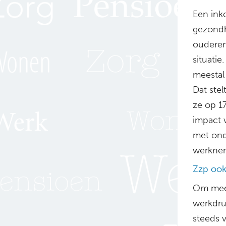
Een ink
gezondh
ouderen
situati
meestal 
Dat stel
ze op 1
impact 
met ond
werknem
Zzp ook
Om meer
werkdru
steeds v