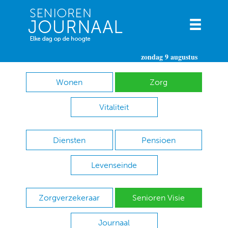
zondag 9 augustus
Wonen
Zorg
Vitaliteit
Diensten
Pensioen
Levenseinde
Zorgverzekeraar
Senioren Visie
Journaal