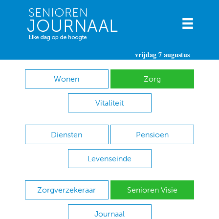
vrijdag 7 augustus
Wonen
Zorg
Vitaliteit
Diensten
Pensioen
Levenseinde
Zorgverzekeraar
Senioren Visie
Journaal