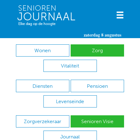
zaterdag 8 augustus
Wonen
Zorg
Vitaliteit
Diensten
Pensioen
Levenseinde
Zorgverzekeraar
Senioren Visie
Journaal