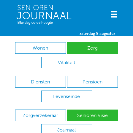
zaterdag 8 augustus
Wonen
Zorg
Vitaliteit
Diensten
Pensioen
Levenseinde
Zorgverzekeraar
Senioren Visie
Journaal