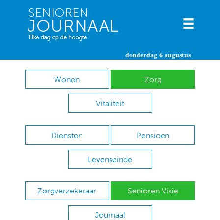
donderdag 6 augustus
Wonen
Zorg
Vitaliteit
Diensten
Pensioen
Levenseinde
Zorgverzekeraar
Senioren Visie
Journaal