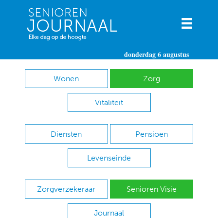
donderdag 6 augustus
Wonen
Zorg
Vitaliteit
Diensten
Pensioen
Levenseinde
Zorgverzekeraar
Senioren Visie
Journaal