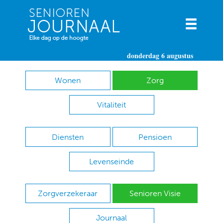
donderdag 6 augustus
Wonen
Zorg
Vitaliteit
Diensten
Pensioen
Levenseinde
Zorgverzekeraar
Senioren Visie
Journaal